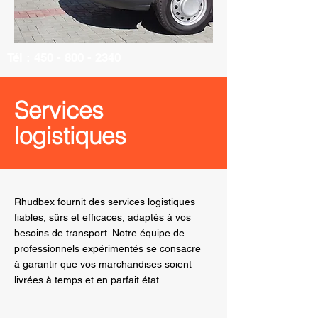
Tél :
450 - 800 - 2340
RHUDBEX LOGISTIQUE &
Services
TRANSPORT
logistiques
Rhudbex fournit des services logistiques
fiables, sûrs et efficaces, adaptés à vos
besoins de transport. Notre équipe de
professionnels expérimentés se consacre
à garantir que vos marchandises soient
livrées à temps et en parfait état.