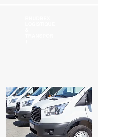
RHUDBEX
LOGISTIQUE
&
TRANSPOR
T