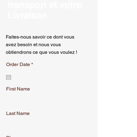
transport et votre
Livraison
Faites-nous savoir ce dont vous
avez besoin et nous vous
obtiendrons ce que vous voulez !
r
Order Date
*
e
q
u
i
r
First Name
e
d
Last Name